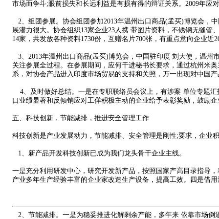
市场而争斗;眼前损失和长远利益是有损有得的辩证关系。2009年应对
2、组团参展。协会组团参加2013年温州出口商品(孟买)博览会
展潜力很大。协会组织13家企业23人携 带图片资料，不锈钢无缝管
14家，共发放各种资料1730份，互赠名片700张，有重点意向企
3、2013年温州出口商品(孟买)博览会，中国驻印度 刘大使，
关注参展全过程。在参展期间，应何干进秘书长要求，通过杭州米奥
系，对协会产品进入印度市场贸易的支持和关照，万一出现对中国产
4、及时做好总结。一是在专职联络员会议上，有涉案 单位专题汇
口业绩显著和反倾销应对工佯积极主动的企业给予表彰奖励，鼓励企
五、科技创新，节能减排，推进安全管理工作
科技创新是产业发展动力，节能减排、安全管理是刚性;要求，企业
1、新产品开发科技创新已成为我们龙头骨干企业主线。
一是充分利用研发中心，研究开发新产品，按照国家产高目录指导，
产业多年生产经验丰富的企业家改造生产设备，提高工效。四是借用
2、节能减排。一是为稳妥推进化解剩余产能，多年来 依靠市场倒