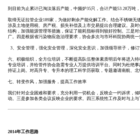
到目前为止累计已淘汰落后产能，中频炉35只，合计产能53.28万吨，
取缔无证拉管企业189家，为做好剩余产能化解工作。结合不锈钢无
涉及土地使用税、房产税、损失补偿及上市交易提出合理建议。及时
结构，加强能源管理等措施，保证了能耗指标得到较好控制。三是对
广。四是根据省污染物应急治理要求，协会多次与市环科院协商统一
3、安全管理，强化安全管理，深化安全意识，加强领导班子，修订
六、积极组织，全方位培训，不断提高队伍整体素质明后年将进入特
专业培训，并给管件协会急需专业人万提供培训平台。同时为杜绝事
持证上岗。对高升专、专升本的理工科学历获取，专题邀请南航、北
七、转变作风，加强服务，提高工作效率
我们针对企业困难和要求，充分利用一切机会，反映企一约诉求，倾
动。三是参加各类会议反映企业的要求。四三系统性工作及时与上与
2014年工作思路