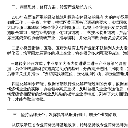
二、调整思路，修订方案，转变产业增长方式
2013年在面临严重的经济挑战和振兴实体经济的强有 力的声势
做此工作，一是修订方案，根据区委王军书记调研的要求，依据国家
大口径项目和50家小微企业入创业园项目。以规上企业提升发展为
施联合重组，规范经营管理，化组织结构，工艺技术装备结构，产品
席王兆鸽亲临协会调研产业，指导编制，并做为市政协会议提议方案
二是小微园衔接，区委、区府为培育主导产业把不锈钢列入大力发
孵化器，培育园发展更多的规上企业，协会领导多次同瑶溪街道、海
三是转变经营方式，丰业集团为着力促进退二进三产业政策的调整，
据，为企业转型顺利实施奠定良好的基础，分两期推进旧厂房改造，
后非常关注并指示，"要切实找准定位，强化规划引领，加强配套服
四是化解剩余产能，根据省钢铁行业化解产能过剩的要求，依据国
钢炼钢企业的实际，协会领导高度重视，及时自相关企业传递信息，
钢无缝管相配套的炼钢业及唯独的板带企业等特点，列举了六方面理
作，才能争取主动权。
三、坚持品牌强企，发挥指导站服务作用，增强企业知名度
从获取浙江省专业商标品牌基地以来，始终坚持以专业商标品牌为抓