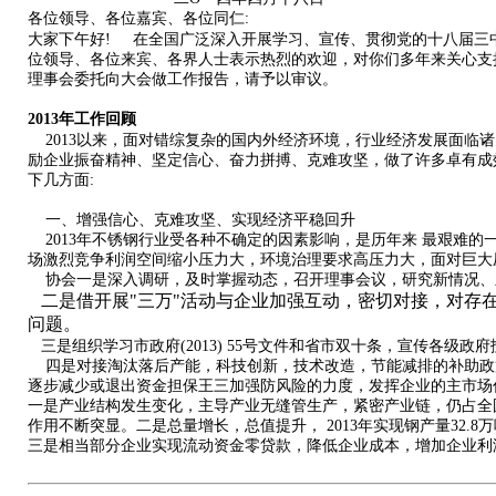
各位领导、各位嘉宾、各位同仁:
大家下午好!
在全国广泛深入开展学习、宣传、贯彻党的十八届三
位领导、各位来宾、各界人士表示热烈的欢迎，对你们多年来关心支
理事会委托向大会做工作报告，请予以审议。
2013年工作回顾
2013以来，面对错综复杂的国内外经济环境，行业经济发展面
励企业振奋精神、坚定信心、奋力拼搏、克难攻坚，做了许多卓有成
下几方面:
一、增强信心、克难攻坚、实现经济平稳回升
2013年不锈钢行业受各种不确定的因素影响，是历年来 最艰难
场激烈竞争利润空间缩小压力大，环境治理要求高压力大，面对巨大
协会一是深入调研，及时掌握动态，召开理事会议，研究新情况、
二是借开展"三万"活动与企业加强互动，密切对接，对存
问题。
三是组织学习市政府(2013) 55号文件和省市双十条，宣传各级
四是对接淘汰落后产能，科技创新，技术改造，节能减排的补助政
逐步减少或退出资金担保王三加强防风险的力度，发挥企业的主市场
一是产业结构发生变化，主导产业无缝管生产，紧密产业链，仍占全
作用不断突显。二是总量增长，总值提升， 2013年实现钢产量32.8万
三是相当部分企业实现流动资金零贷款，降低企业成本，增加企业利